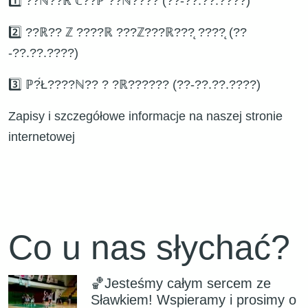
1️⃣ ??ℕ??ℝ ℂ??ℙ ??ℕ???? (??-??.??.????)
2️⃣ ??ℝ?? ℤ ????ℝ ???ℤ???ℝ???̨ ????̨ (??
-??.??.????)
3️⃣ ℙ?́Ł????ℕ?? ? ?ℝ?????? (??-??.??.????)
Zapisy i szczegółowe informacje na naszej stronie
internetowej
Co u nas słychać?
🏀Jesteśmy całym sercem ze
Sławkiem! Wspieramy i prosimy o