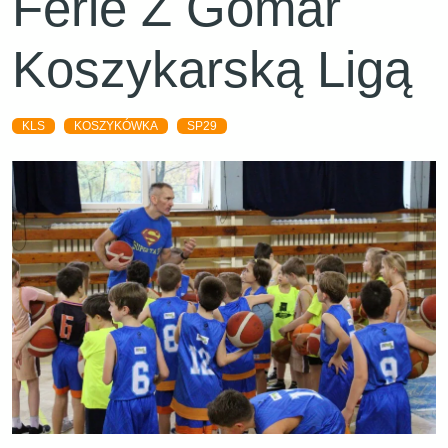
Ferie Z Gomar
Koszykarską Ligą
KLS
KOSZYKÓWKA
SP29