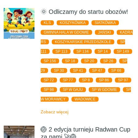
🌞 Odliczamy do startu obozów!
KLS
KOSZYKÓWKA
SIATKÓWKA
GMINNA HALA W GDOWIE
JAŃSKI
KADRA
RS
KOSZYKARSKIE PRZEDSZKOLE
SP
111
SP 113
SP 134
SP 14
SP 149
SP 156
SP 18
SP 20
SP 26
SP
29
SP 30
SP 41
SP 47
SP 66
SP 72
SP 77
SP 8
SP 86
SP 97
SP 98
SP W GAJU
SP W GDOWIE
SP
W MORAWICY
WADOWICE
Zobacz więcej
🏐 2 edycja turnieju Radwan Cup
za nami 🚀🏐