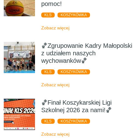
pomoc!
KLS
KOSZYKÓWKA
Zobacz więcej
🏀Zgrupowanie Kadry Małopolski
z udziałem naszych
wychowanków🏀
KLS
KOSZYKÓWKA
Zobacz więcej
🏀Finał Koszykarskiej Ligi
Szkolnej 2026 za nami!🏀
KLS
KOSZYKÓWKA
Zobacz więcej