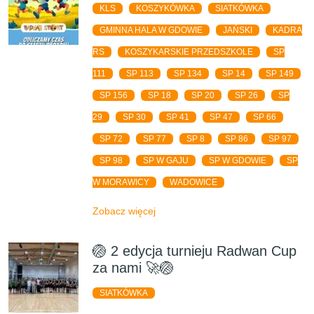
KLS
KOSZYKÓWKA
SIATKÓWKA
GMINNA HALA W GDOWIE
JAŃSKI
KADRA
RS
KOSZYKARSKIE PRZEDSZKOLE
SP
111
SP 113
SP 134
SP 14
SP 149
SP 156
SP 18
SP 20
SP 26
SP
29
SP 30
SP 41
SP 47
SP 66
SP 72
SP 77
SP 8
SP 86
SP 97
SP 98
SP W GAJU
SP W GDOWIE
SP
W MORAWICY
WADOWICE
Zobacz więcej
🏐 2 edycja turnieju Radwan Cup
za nami 🚀🏐
SIATKÓWKA