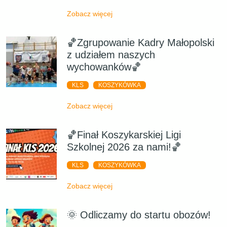
Zobacz więcej
🏀Zgrupowanie Kadry Małopolski
z udziałem naszych
wychowanków🏀
KLS
KOSZYKÓWKA
Zobacz więcej
🏀Finał Koszykarskiej Ligi
Szkolnej 2026 za nami!🏀
KLS
KOSZYKÓWKA
Zobacz więcej
🌞 Odliczamy do startu obozów!