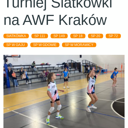
Turniej Siatkówki
na AWF Kraków
SIATKÓWKA
SP 111
SP 149
SP 18
SP 20
SP 72
SP W GAJU
SP W GDOWIE
SP W MORAWICY