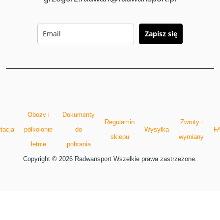
Zapisz się
Obozy i
Dokumenty
Regulamin
Zwroty i
tacja
półkolonie
do
Wysyłka
F
sklepu
wymiany
letnie
pobrania
Copyright © 2026 Radwansport Wszelkie prawa zastrzeżone.