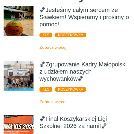
🏀Jesteśmy całym sercem ze
Sławkiem! Wspieramy i prosimy o
pomoc!
KLS
KOSZYKÓWKA
Zobacz więcej
🏀Zgrupowanie Kadry Małopolski
z udziałem naszych
wychowanków🏀
KLS
KOSZYKÓWKA
Zobacz więcej
🏀Finał Koszykarskiej Ligi
Szkolnej 2026 za nami!🏀