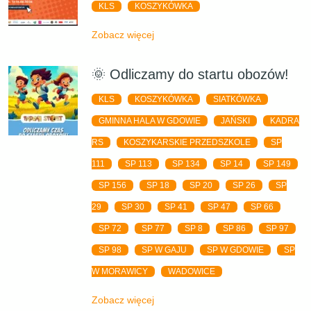
KLS
KOSZYKÓWKA
Zobacz więcej
🌞 Odliczamy do startu obozów!
KLS
KOSZYKÓWKA
SIATKÓWKA
GMINNA HALA W GDOWIE
JAŃSKI
KADRA
RS
KOSZYKARSKIE PRZEDSZKOLE
SP
111
SP 113
SP 134
SP 14
SP 149
SP 156
SP 18
SP 20
SP 26
SP
29
SP 30
SP 41
SP 47
SP 66
SP 72
SP 77
SP 8
SP 86
SP 97
SP 98
SP W GAJU
SP W GDOWIE
SP
W MORAWICY
WADOWICE
Zobacz więcej