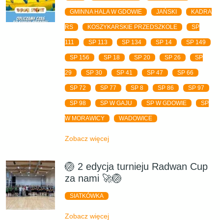
GMINNA HALA W GDOWIE
JAŃSKI
KADRA
RS
KOSZYKARSKIE PRZEDSZKOLE
SP
111
SP 113
SP 134
SP 14
SP 149
SP 156
SP 18
SP 20
SP 26
SP
29
SP 30
SP 41
SP 47
SP 66
SP 72
SP 77
SP 8
SP 86
SP 97
SP 98
SP W GAJU
SP W GDOWIE
SP
W MORAWICY
WADOWICE
Zobacz więcej
🏐 2 edycja turnieju Radwan Cup
za nami 🚀🏐
SIATKÓWKA
Zobacz więcej