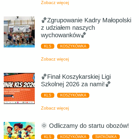
Zobacz więcej
🏀Zgrupowanie Kadry Małopolski
z udziałem naszych
wychowanków🏀
KLS
KOSZYKÓWKA
Zobacz więcej
🏀Finał Koszykarskiej Ligi
Szkolnej 2026 za nami!🏀
KLS
KOSZYKÓWKA
Zobacz więcej
🌞 Odliczamy do startu obozów!
KLS
KOSZYKÓWKA
SIATKÓWKA