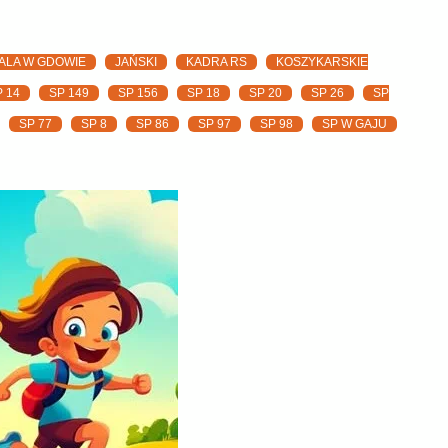
ALA W GDOWIE
JAŃSKI
KADRA RS
KOSZYKARSKIE
P 14
SP 149
SP 156
SP 18
SP 20
SP 26
SP
SP 77
SP 8
SP 86
SP 97
SP 98
SP W GAJU