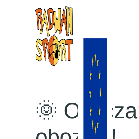
🌞 Odlicza
obozów!