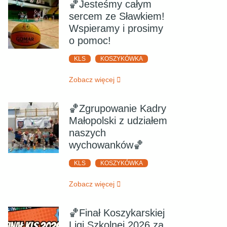
🏀Jesteśmy całym
sercem ze Sławkiem!
Wspieramy i prosimy
o pomoc!
KLS
KOSZYKÓWKA
Zobacz więcej
🏀Zgrupowanie Kadry
Małopolski z udziałem
naszych
wychowanków🏀
KLS
KOSZYKÓWKA
Zobacz więcej
🏀Finał Koszykarskiej
Ligi Szkolnej 2026 za