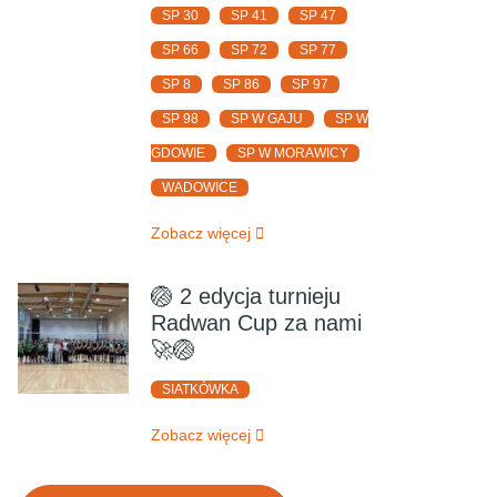
SP 30
SP 41
SP 47
SP 66
SP 72
SP 77
SP 8
SP 86
SP 97
SP 98
SP W GAJU
SP W
GDOWIE
SP W MORAWICY
WADOWICE
Zobacz więcej
🏐 2 edycja turnieju
Radwan Cup za nami
🚀🏐
SIATKÓWKA
Zobacz więcej