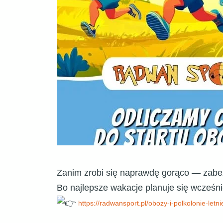
Zanim zrobi się naprawdę gorąco — zabe
Bo najlepsze wakacje planuje się wcześni
https://radwansport.pl/obozy-i-polkolonie-letni