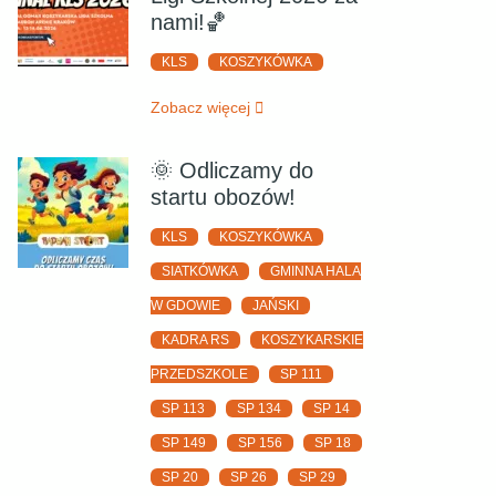
nami!🏀
KLS
KOSZYKÓWKA
Zobacz więcej
🌞 Odliczamy do
startu obozów!
KLS
KOSZYKÓWKA
SIATKÓWKA
GMINNA HALA
W GDOWIE
JAŃSKI
KADRA RS
KOSZYKARSKIE
PRZEDSZKOLE
SP 111
SP 113
SP 134
SP 14
SP 149
SP 156
SP 18
SP 20
SP 26
SP 29