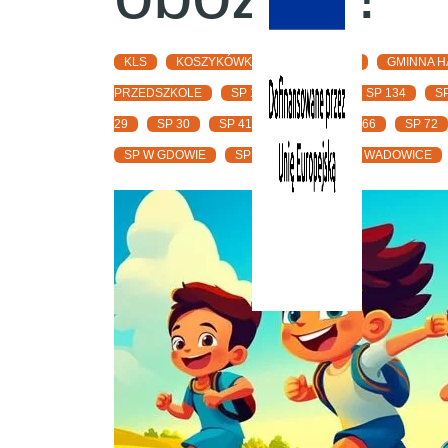
KLS
KOSZYKÓWKA
SIATKÓWKA
GMINNA H
PRZEDSZKOLE
SP 111
SP 113
SP 134
S
29
SP 30
SP 41
SP 47
SP 66
SP 72
SP W GDOWIE
SP W MORAWICY
WADOWICE