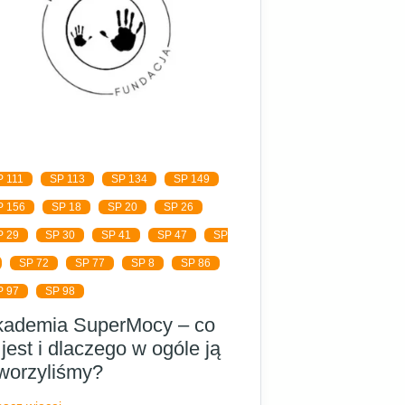
P 111
SP 113
SP 134
SP 149
P 156
SP 18
SP 20
SP 26
P 29
SP 30
SP 41
SP 47
SP
SP 72
SP 77
SP 8
SP 86
P 97
SP 98
kademia SuperMocy – co
 jest i dlaczego w ogóle ją
worzyliśmy?