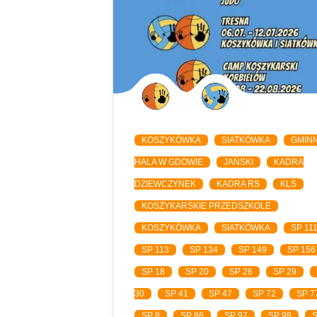
KOSZYKÓWKA
SIATKÓWKA
GMIN
HALA W GDOWIE
JAŃSKI
KADRA
DZIEWCZYNEK
KADRA RS
KLS
KOSZYKARSKIE PRZEDSZKOLE
KOSZYKÓWKA
SIATKÓWKA
SP 11
SP 113
SP 134
SP 149
SP 156
SP 18
SP 20
SP 26
SP 29
30
SP 41
SP 47
SP 72
SP 7
SP 8
SP 86
SP 97
SP 98