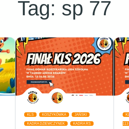
Tag:
sp 77
KLS
KOSZYKÓWKA
JAŃSKI
K
KADRA DZIEWCZYNEK
KADRA RS
113