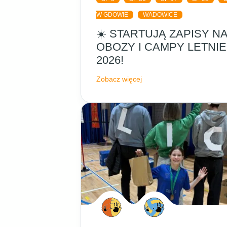
W GDOWIE
WADOWICE
☀️ STARTUJĄ ZAPISY N
OBOZY I CAMPY LETNIE
2026!
Zobacz więcej