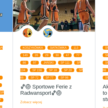
NA
KOSZYKÓWKA
SIATKÓWKA
113
S
149
26
29
30
47
77
S
86
97
JAŃSKI
SP 111
SP
S
134
SP 156
SP 18
SP 20
SP
66
1
66
SP 72
SP 77
SP 98
S
🏀🏐 Sportowe Ferie z
A
Radwansport🏀🏐
to
SP
st
7
Zobacz więcej
SP