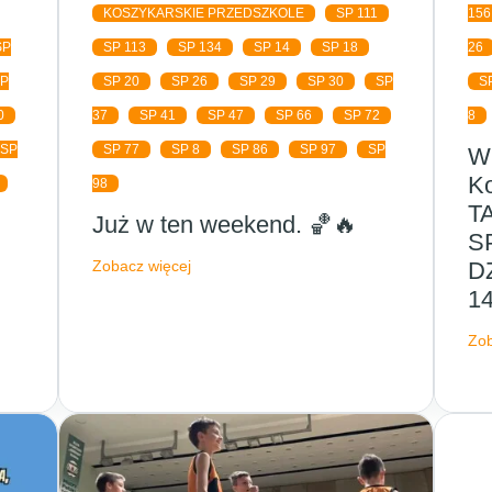
KOSZYKARSKIE PRZEDSZKOLE
SP 111
156
SP
SP 113
SP 134
SP 14
SP 18
26
SP
SP 20
SP 26
SP 29
SP 30
SP
S
0
37
SP 41
SP 47
SP 66
SP 72
8
SP
SP 77
SP 8
SP 86
SP 97
SP
Wi
Ko
98
T
Już w ten weekend. 🏀🔥
S
Zobacz więcej
D
1
Zob