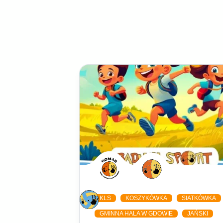
KLS
KOSZYKÓWKA
SIATKÓWKA
GMINNA HALA W GDOWIE
JAŃSKI