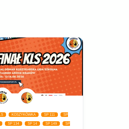
LS
KOSZYKÓWKA
SP 111
SP
SP 134
SP 14
SP 149
SP