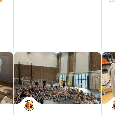
Zob
A