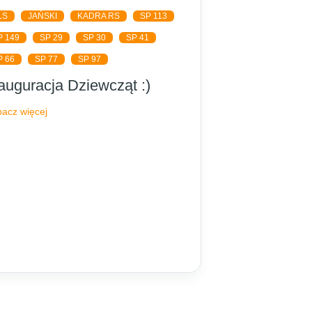
LS
JAŃSKI
KADRA RS
SP 113
P 149
SP 29
SP 30
SP 41
P 66
SP 77
SP 97
auguracja Dziewcząt :)
acz więcej