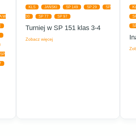
KLS
JAŃSKI
SP 149
SP 29
SP
K
A W
30
SP 77
SP 97
S
E
S
Turniej w SP 151 klas 3-4
1
In
Zobacz więcej
Zob
SP
7