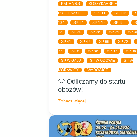
KADRA RS
KOSZYKARSKIE
PRZEDSZKOLE
SP 111
SP 113
134
SP 14
SP 149
SP 156
18
SP 20
SP 26
SP 29
SP 3
SP 41
SP 47
SP 66
SP 72
77
SP 8
SP 86
SP 97
SP 98
SP W GAJU
SP W GDOWIE
SP W
MORAWICY
WADOWICE
🌞 Odliczamy do startu
obozów!
Zobacz więcej