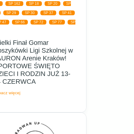
SP 162
SP 18
SP 20
SP
SP 29
SP 30
SP 37
SP 41
P 47
SP 66
SP 72
SP 77
SP
elki Finał Gomar
szykówki Ligi Szkolnej w
AURON Arenie Kraków!
PORTOWE ŚWIĘTO
ZIECI I RODZIN JUŻ 13-
4 CZERWCA
acz więcej