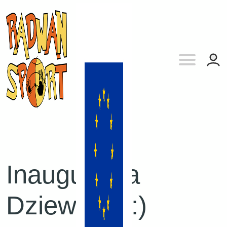
Inauguracja
Dziewcząt :)