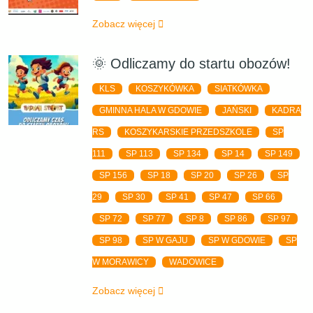
Zobacz więcej
🌞 Odliczamy do startu obozów!
KLS
KOSZYKÓWKA
SIATKÓWKA
GMINNA HALA W GDOWIE
JAŃSKI
KADRA
RS
KOSZYKARSKIE PRZEDSZKOLE
SP
111
SP 113
SP 134
SP 14
SP 149
SP 156
SP 18
SP 20
SP 26
SP
29
SP 30
SP 41
SP 47
SP 66
SP 72
SP 77
SP 8
SP 86
SP 97
SP 98
SP W GAJU
SP W GDOWIE
SP
W MORAWICY
WADOWICE
Zobacz więcej