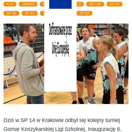
KLS
JAŃSKI
KADRA RS
SP 113
SP 149
SP 29
SP 30
SP 41
SP 66
SP 77
SP 97
Dziś w SP 14 w Krakowie odbył się kolejny turniej
Gomar Koszykarskiej Ligi Szkolnej
. Inaugurację 6.