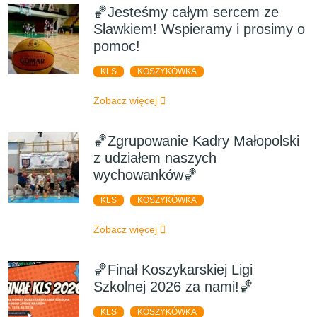
🏀Jesteśmy całym sercem ze
Sławkiem! Wspieramy i prosimy o
pomoc!
KLS
KOSZYKÓWKA
Zobacz więcej
🏀Zgrupowanie Kadry Małopolski
z udziałem naszych
wychowanków🏀
KLS
KOSZYKÓWKA
Zobacz więcej
🏀Finał Koszykarskiej Ligi
Szkolnej 2026 za nami!🏀
KLS
KOSZYKÓWKA