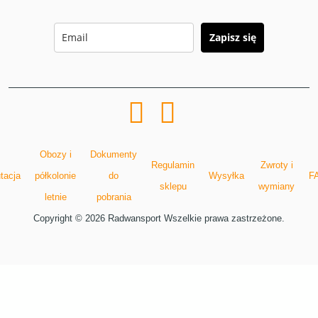
Zapisz się
Obozy i
Dokumenty
Regulamin
Zwroty i
tacja
półkolonie
do
Wysyłka
F
sklepu
wymiany
letnie
pobrania
Copyright © 2026 Radwansport Wszelkie prawa zastrzeżone.