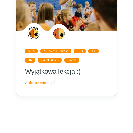
KLS
KOSZYKÓWKA
113
77
86
KADRA RS
SP29
Wyjątkowa lekcja :)
Zobacz więcej