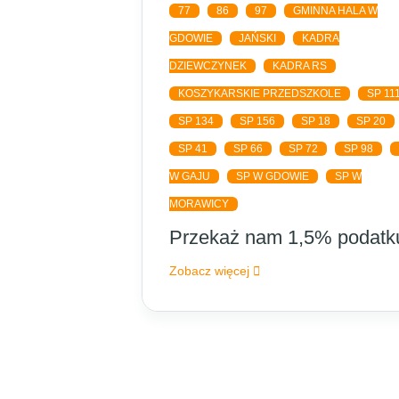
77
86
97
GMINNA HALA W
GDOWIE
JAŃSKI
KADRA
DZIEWCZYNEK
KADRA RS
KOSZYKARSKIE PRZEDSZKOLE
SP 11
SP 134
SP 156
SP 18
SP 20
SP 41
SP 66
SP 72
SP 98
W GAJU
SP W GDOWIE
SP W
MORAWICY
Przekaż nam 1,5% podatk
Zobacz więcej