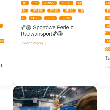
86
97
JAŃSKI
SP 111
SP
GD
134
SP 156
SP 18
SP 20
SP
K
66
SP 72
SP 77
SP 98
S
1
S
🏀🏐 Sportowe Ferie z
Radwansport🏀🏐
41
SP
S
Zobacz więcej
GD
Tu
u
Zob