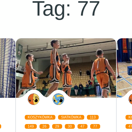
Tag:
77
KOSZYKÓWKA
SIATKÓWKA
113
K
149
26
29
30
47
77
4