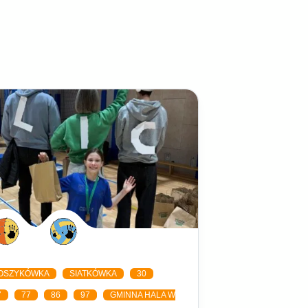
OSZYKÓWKA
SIATKÓWKA
30
7
77
86
97
GMINNA HALA W