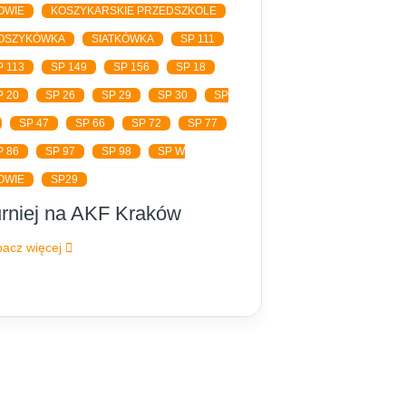
OWIE
KOSZYKARSKIE PRZEDSZKOLE
OSZYKÓWKA
SIATKÓWKA
SP 111
P 113
SP 149
SP 156
SP 18
P 20
SP 26
SP 29
SP 30
SP
SP 47
SP 66
SP 72
SP 77
P 86
SP 97
SP 98
SP W
OWIE
SP29
rniej na AKF Kraków
acz więcej