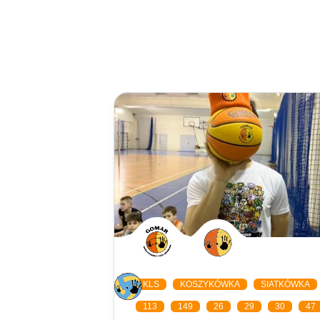
KLS
KOSZYKÓWKA
SIATKÓWKA
113
149
26
29
30
47