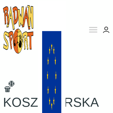
🏀
KOSZYKARSKA