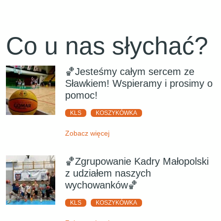
Co u nas słychać?
🏀Jesteśmy całym sercem ze
Sławkiem! Wspieramy i prosimy o
pomoc!
KLS
KOSZYKÓWKA
Zobacz więcej
🏀Zgrupowanie Kadry Małopolski
z udziałem naszych
wychowanków🏀
KLS
KOSZYKÓWKA