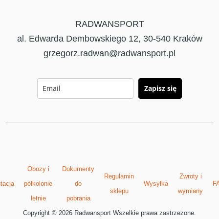
RADWANSPORT
al. Edwarda Dembowskiego 12, 30-540 Kraków
grzegorz.radwan@radwansport.pl
Zapisz się
Obozy i
Dokumenty
Regulamin
Zwroty i
tacja
półkolonie
do
Wysyłka
F
sklepu
wymiany
letnie
pobrania
Copyright © 2026 Radwansport Wszelkie prawa zastrzeżone.