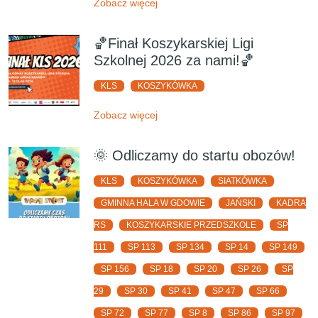
Zobacz więcej
🏀Finał Koszykarskiej Ligi
Szkolnej 2026 za nami!🏀
KLS
KOSZYKÓWKA
Zobacz więcej
🌞 Odliczamy do startu obozów!
KLS
KOSZYKÓWKA
SIATKÓWKA
GMINNA HALA W GDOWIE
JAŃSKI
KADRA
RS
KOSZYKARSKIE PRZEDSZKOLE
SP
111
SP 113
SP 134
SP 14
SP 149
SP 156
SP 18
SP 20
SP 26
SP
29
SP 30
SP 41
SP 47
SP 66
SP 72
SP 77
SP 8
SP 86
SP 97