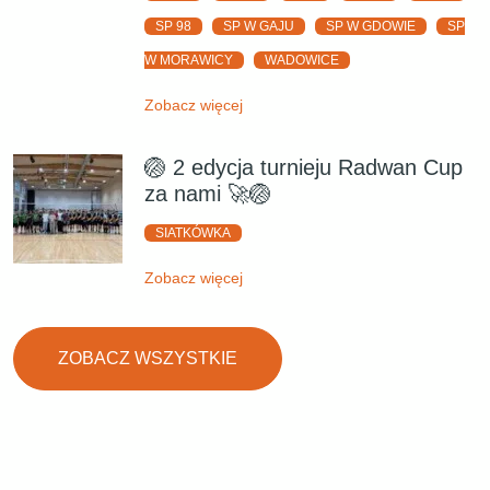
SP 98
SP W GAJU
SP W GDOWIE
SP
W MORAWICY
WADOWICE
Zobacz więcej
🏐 2 edycja turnieju Radwan Cup
za nami 🚀🏐
SIATKÓWKA
Zobacz więcej
ZOBACZ WSZYSTKIE