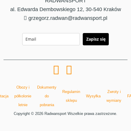
RADWANSPORT
al. Edwarda Dembowskiego 12, 30-540 Kraków
grzegorz.radwan@radwansport.pl
Zapisz się
Obozy i
Dokumenty
Regulamin
Zwroty i
tacja
półkolonie
do
Wysyłka
F
sklepu
wymiany
letnie
pobrania
Copyright © 2026 Radwansport Wszelkie prawa zastrzeżone.