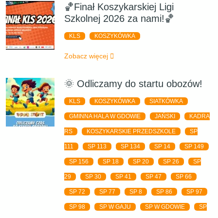
🏀Finał Koszykarskiej Ligi
Szkolnej 2026 za nami!🏀
KLS
KOSZYKÓWKA
Zobacz więcej
🌞 Odliczamy do startu obozów!
KLS
KOSZYKÓWKA
SIATKÓWKA
GMINNA HALA W GDOWIE
JAŃSKI
KADRA
RS
KOSZYKARSKIE PRZEDSZKOLE
SP
111
SP 113
SP 134
SP 14
SP 149
SP 156
SP 18
SP 20
SP 26
SP
29
SP 30
SP 41
SP 47
SP 66
SP 72
SP 77
SP 8
SP 86
SP 97
SP 98
SP W GAJU
SP W GDOWIE
SP