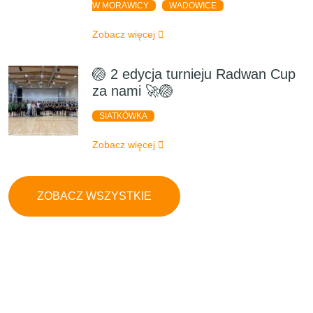
W MORAWICY
WADOWICE
Zobacz więcej
🏐 2 edycja turnieju Radwan Cup
za nami 🚀🏐
SIATKÓWKA
Zobacz więcej
ZOBACZ WSZYSTKIE