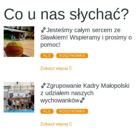
Co u nas słychać?
🏀Jesteśmy całym sercem ze
Sławkiem! Wspieramy i prosimy o
pomoc!
KLS
KOSZYKÓWKA
Zobacz więcej
🏀Zgrupowanie Kadry Małopolski
z udziałem naszych
wychowanków🏀
KLS
KOSZYKÓWKA
Zobacz więcej