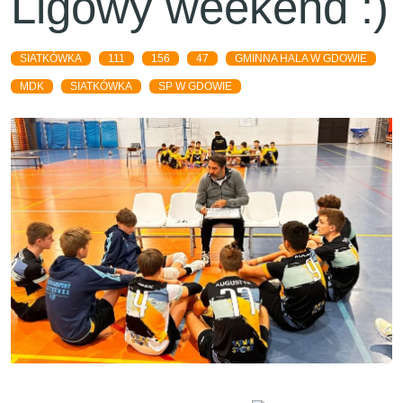
Ligowy weekend :)
SIATKÓWKA
111
156
47
GMINNA HALA W GDOWIE
MDK
SIATKÓWKA
SP W GDOWIE