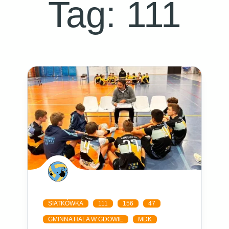
Tag:
111
SIATKÓWKA
111
156
47
GMINNA HALA W GDOWIE
MDK