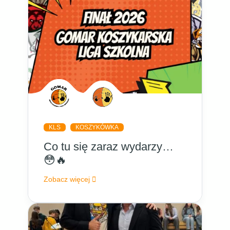
KLS
KOSZYKÓWKA
Co tu się zaraz wydarzy…
😳🔥
Zobacz więcej