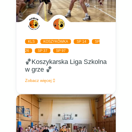
KLS
KOSZYKÓWKA
SP 14
SP
26
SP 37
SP 97
🏀Koszykarska Liga Szkolna
w grze 🏀
Zobacz więcej