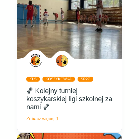
KLS
KOSZYKÓWKA
SP27
🏀 Kolejny turniej
koszykarskiej ligi szkolnej za
nami 🏀
Zobacz więcej