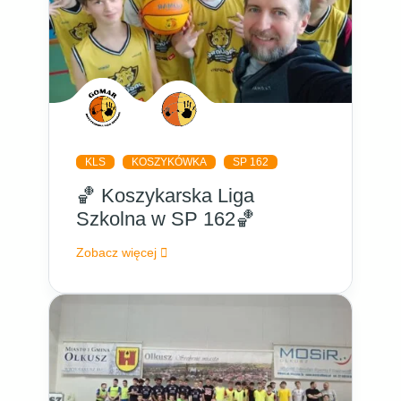
KLS
KOSZYKÓWKA
SP 162
🏀 Koszykarska Liga
Szkolna w SP 162🏀
Zobacz więcej