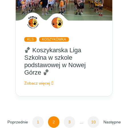
KLS
KOSZYKÓWKA
🏀 Koszykarska Liga
Szkolna w szkole
podstawowej w Nowej
Górze 🏀
Zobacz więcej
Stronicowanie
Poprzednie
1
2
3
…
10
Następne