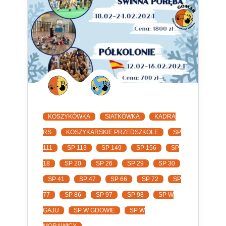
KOSZYKÓWKA
SIATKÓWKA
KADRA
RS
KOSZYKARSKIE PRZEDSZKOLE
SP
111
SP 113
SP 149
SP 156
SP
18
SP 20
SP 26
SP 29
SP 30
SP 41
SP 47
SP 66
SP 72
SP
77
SP 86
SP 97
SP 98
SP W
GAJU
SP W GDOWIE
SP W