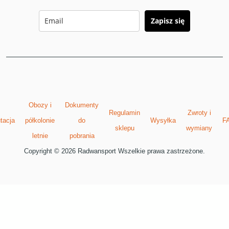
Zapisz się
Obozy i
Dokumenty
Regulamin
Zwroty i
tacja
półkolonie
do
Wysyłka
F
sklepu
wymiany
letnie
pobrania
Copyright © 2026 Radwansport Wszelkie prawa zastrzeżone.