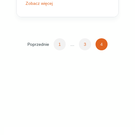
Zobacz więcej
Stronicowanie
Poprzednie
1
…
3
4
wpisów