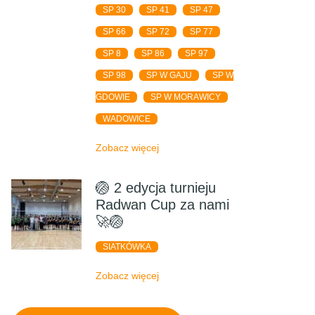
SP 30
SP 41
SP 47
SP 66
SP 72
SP 77
SP 8
SP 86
SP 97
SP 98
SP W GAJU
SP W
GDOWIE
SP W MORAWICY
WADOWICE
Zobacz więcej
🏐 2 edycja turnieju
Radwan Cup za nami
🚀🏐
SIATKÓWKA
Zobacz więcej