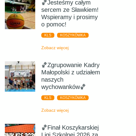
🏀Jesteśmy całym
sercem ze Sławkiem!
Wspieramy i prosimy
o pomoc!
KLS
KOSZYKÓWKA
Zobacz więcej
🏀Zgrupowanie Kadry
Małopolski z udziałem
naszych
wychowanków🏀
KLS
KOSZYKÓWKA
Zobacz więcej
🏀Finał Koszykarskiej
Ligi Szkolnej 2026 za