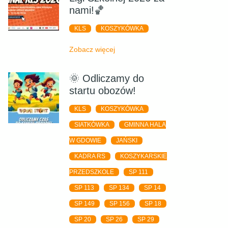
nami!🏀
KLS
KOSZYKÓWKA
Zobacz więcej
🌞 Odliczamy do
startu obozów!
KLS
KOSZYKÓWKA
SIATKÓWKA
GMINNA HALA
W GDOWIE
JAŃSKI
KADRA RS
KOSZYKARSKIE
PRZEDSZKOLE
SP 111
SP 113
SP 134
SP 14
SP 149
SP 156
SP 18
SP 20
SP 26
SP 29