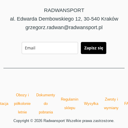
RADWANSPORT
al. Edwarda Dembowskiego 12, 30-540 Kraków
grzegorz.radwan@radwansport.pl
Zapisz się
Obozy i
Dokumenty
Regulamin
Zwroty i
tacja
półkolonie
do
Wysyłka
F
sklepu
wymiany
letnie
pobrania
Copyright © 2026 Radwansport Wszelkie prawa zastrzeżone.