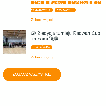
SP 98
SP W GAJU
SP W GDOWIE
SP
W MORAWICY
WADOWICE
Zobacz więcej
🏐 2 edycja turnieju Radwan Cup
za nami 🚀🏐
SIATKÓWKA
Zobacz więcej
ZOBACZ WSZYSTKIE