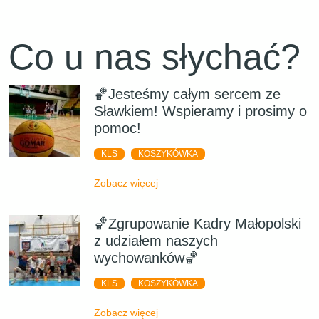
Co u nas słychać?
🏀Jesteśmy całym sercem ze
Sławkiem! Wspieramy i prosimy o
pomoc!
KLS
KOSZYKÓWKA
Zobacz więcej
🏀Zgrupowanie Kadry Małopolski
z udziałem naszych
wychowanków🏀
KLS
KOSZYKÓWKA
Zobacz więcej