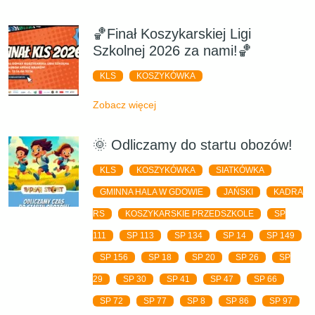
🏀Finał Koszykarskiej Ligi
Szkolnej 2026 za nami!🏀
KLS
KOSZYKÓWKA
Zobacz więcej
🌞 Odliczamy do startu obozów!
KLS
KOSZYKÓWKA
SIATKÓWKA
GMINNA HALA W GDOWIE
JAŃSKI
KADRA
RS
KOSZYKARSKIE PRZEDSZKOLE
SP
111
SP 113
SP 134
SP 14
SP 149
SP 156
SP 18
SP 20
SP 26
SP
29
SP 30
SP 41
SP 47
SP 66
SP 72
SP 77
SP 8
SP 86
SP 97