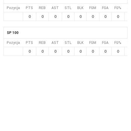
Pozycja
PTS
REB
AST
STL
BLK
FGM
FGA
FG%
3
0
0
0
0
0
0
0
0
SP 100
Pozycja
PTS
REB
AST
STL
BLK
FGM
FGA
FG%
3
0
0
0
0
0
0
0
0