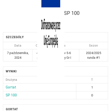
SP 100
SZCZEGÓŁY
Data
Czas
Liga
Sezon
7 października,
4:55
Kraków 5-6
2024/2025
2024
pm
chłopcy Gr I
runda #1
WYNIKI
Drużyna
T
Gortat
1
SP 100
0
GORTAT