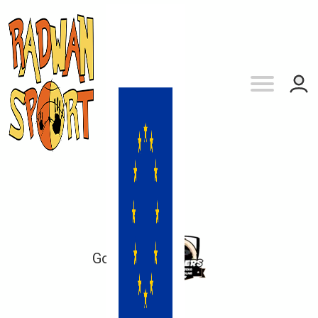
Gortat
vs