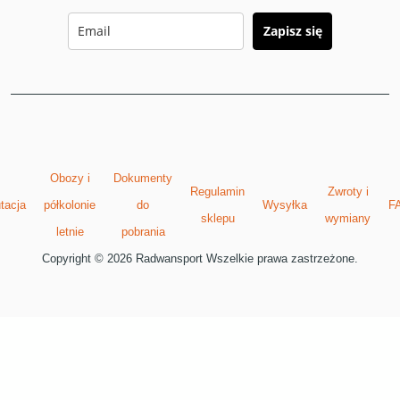
Zapisz się
Obozy i
Dokumenty
Regulamin
Zwroty i
tacja
półkolonie
do
Wysyłka
F
sklepu
wymiany
letnie
pobrania
Copyright © 2026 Radwansport Wszelkie prawa zastrzeżone.