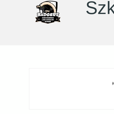
Szk
K