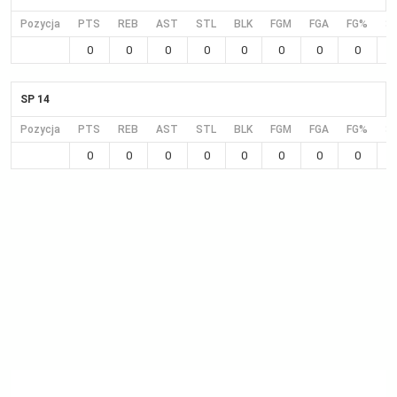
Pozycja
PTS
REB
AST
STL
BLK
FGM
FGA
FG%
3
0
0
0
0
0
0
0
0
SP 14
Pozycja
PTS
REB
AST
STL
BLK
FGM
FGA
FG%
3
0
0
0
0
0
0
0
0