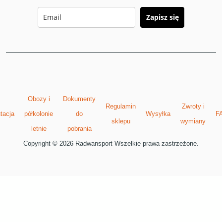
Zapisz się
Obozy i
Dokumenty
Regulamin
Zwroty i
tacja
półkolonie
do
Wysyłka
F
sklepu
wymiany
letnie
pobrania
Copyright © 2026 Radwansport Wszelkie prawa zastrzeżone.