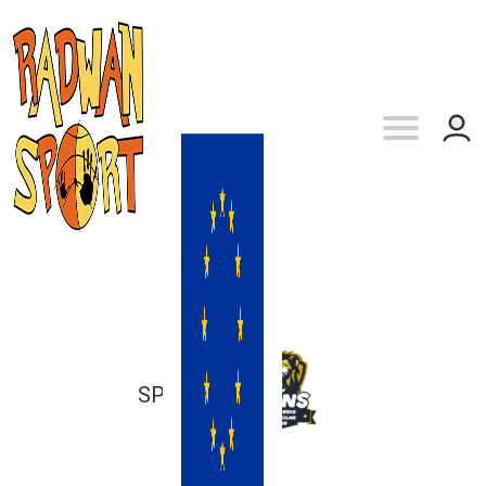
SP 100
vs