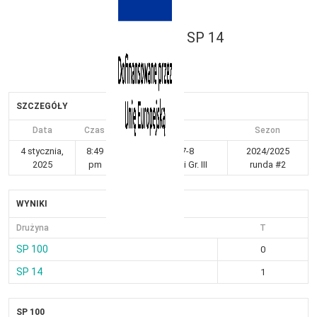
SP 14
SZCZEGÓŁY
Data
Czas
Liga
Sezon
4 stycznia,
8:49
Kraków 7-8
2024/2025
2025
pm
dziewczynki Gr. III
runda #2
WYNIKI
Drużyna
T
SP 100
0
SP 14
1
SP 100