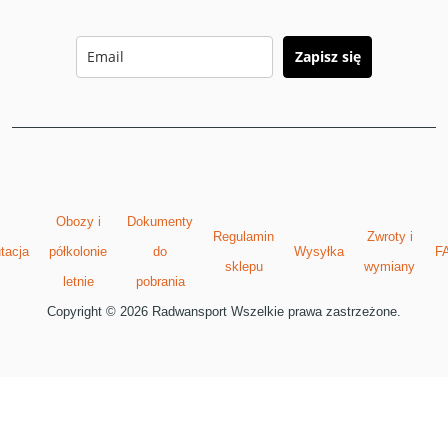
Zapisz się
Obozy i
Dokumenty
Regulamin
Zwroty i
tacja
półkolonie
do
Wysyłka
F
sklepu
wymiany
letnie
pobrania
Copyright © 2026 Radwansport Wszelkie prawa zastrzeżone.