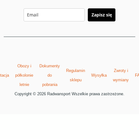
Zapisz się
Obozy i
Dokumenty
Regulamin
Zwroty i
tacja
półkolonie
do
Wysyłka
F
sklepu
wymiany
letnie
pobrania
Copyright © 2026 Radwansport Wszelkie prawa zastrzeżone.