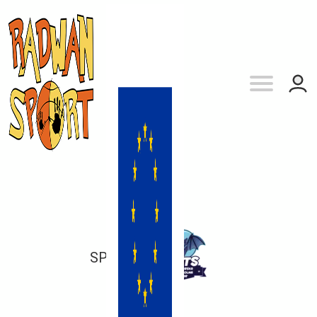
SP 126
vs