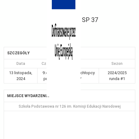
SP 37
SZCZEGÓŁY
Data
Czas
Liga
Sezon
13 listopada,
9:43
Kraków 3-4 chłopcy
2024/2025
2024
pm
Gr IV
runda #1
MIEJSCE WYDARZENIA
Szkoła Podstawowa nr 126 im. Komisji Edukacji Narodowej