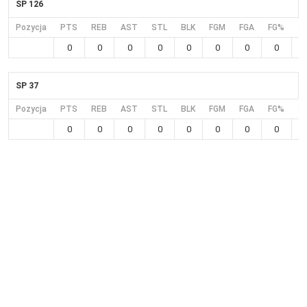
SP 126
Pozycja
PTS
REB
AST
STL
BLK
FGM
FGA
FG%
3
0
0
0
0
0
0
0
0
SP 37
Pozycja
PTS
REB
AST
STL
BLK
FGM
FGA
FG%
3
0
0
0
0
0
0
0
0