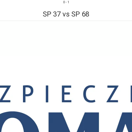
0
-
1
SP 37 vs SP 68