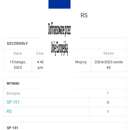
RS
SZCZEGÓŁY
Data
Czas
Liga
Sezon
15 lutego,
4:42
Kraków 5-6 chłopcy
2024/2025 runda
2025
pm
Gr V
#2
WYNIKI
Drużyna
T
SP 151
0
RS
1
SP 151