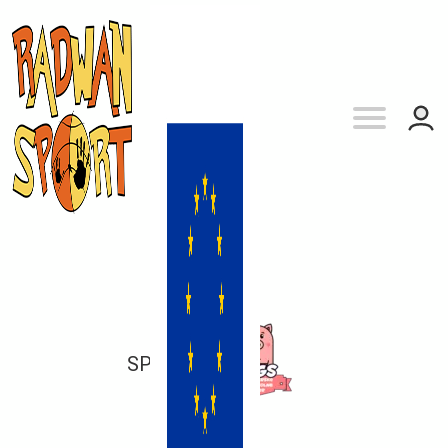
SP 151
vs