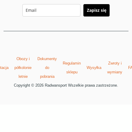
Zapisz się
Obozy i
Dokumenty
Regulamin
Zwroty i
tacja
półkolonie
do
Wysyłka
F
sklepu
wymiany
letnie
pobrania
Copyright © 2026 Radwansport Wszelkie prawa zastrzeżone.