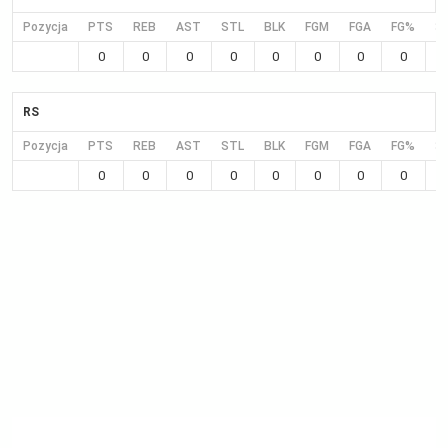
Pozycja
PTS
REB
AST
STL
BLK
FGM
FGA
FG%
3
0
0
0
0
0
0
0
0
RS
Pozycja
PTS
REB
AST
STL
BLK
FGM
FGA
FG%
3
0
0
0
0
0
0
0
0