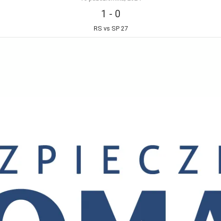
1
-
0
RS vs SP 27