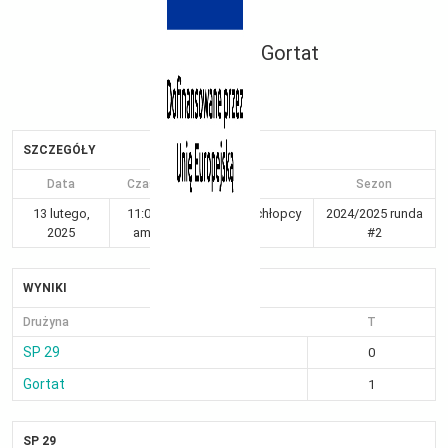
Gortat
SZCZEGÓŁY
Data
Czas
Liga
Sezon
13 lutego,
11:01
Kraków 5-6 chłopcy
2024/2025 runda
2025
am
Gr I
#2
WYNIKI
Drużyna
T
SP 29
0
Gortat
1
SP 29