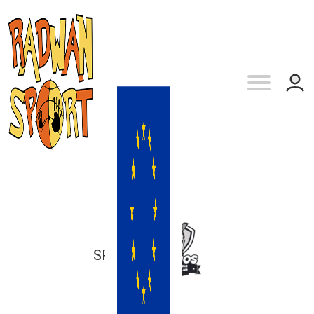
SP 29
vs