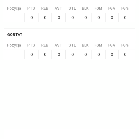
Pozycja
PTS
REB
AST
STL
BLK
FGM
FGA
FG%
3
0
0
0
0
0
0
0
0
GORTAT
Pozycja
PTS
REB
AST
STL
BLK
FGM
FGA
FG%
3
0
0
0
0
0
0
0
0