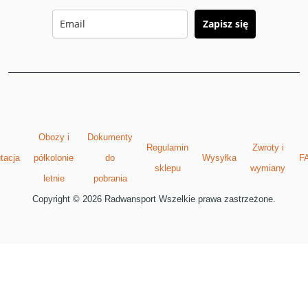
Zapisz się
Obozy i
Dokumenty
Regulamin
Zwroty i
tacja
półkolonie
do
Wysyłka
F
sklepu
wymiany
letnie
pobrania
Copyright © 2026 Radwansport Wszelkie prawa zastrzeżone.