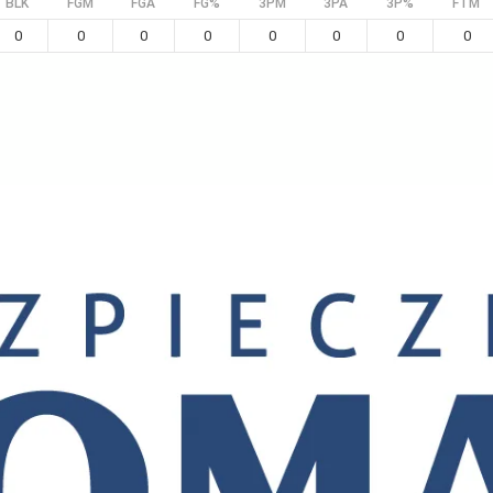
BLK
FGM
FGA
FG%
3PM
3PA
3P%
FTM
0
0
0
0
0
0
0
0