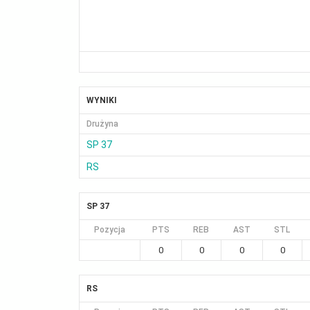
WYNIKI
Drużyna
SP 37
RS
SP 37
Pozycja
PTS
REB
AST
STL
0
0
0
0
RS