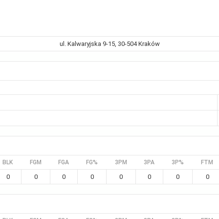
ul. Kalwaryjska 9-15, 30-504 Kraków
BLK
FGM
FGA
FG%
3PM
3PA
3P%
FTM
0
0
0
0
0
0
0
0