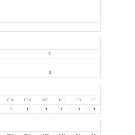
T
1
0
FTA
FT%
OFF
DEF
TO
PF
0
0
0
0
0
0