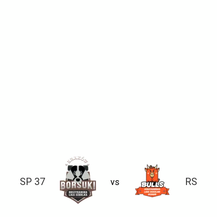
SP 37
RS
vs