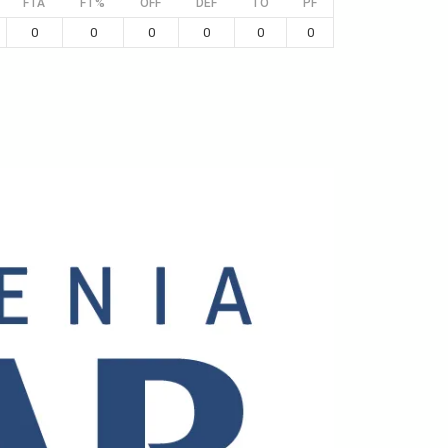
FTA
FT%
OFF
DEF
TO
PF
0
0
0
0
0
0