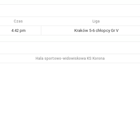
Czas
Liga
4:42 pm
Kraków 5-6 chłopcy Gr V
Hala sportowo-widowiskowa KS Korona