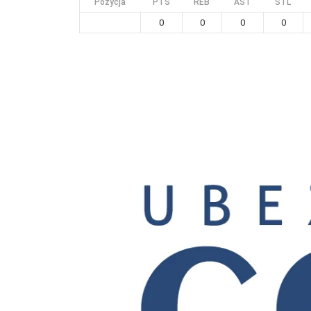
Pozycja
PTS
REB
AST
STL
0
0
0
0