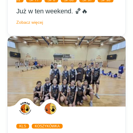
72
SP 77
SP 8
SP 86
SP 97
SP 98
Już w ten weekend. 🏀🔥
Zobacz więcej
KLS
KOSZYKÓWKA