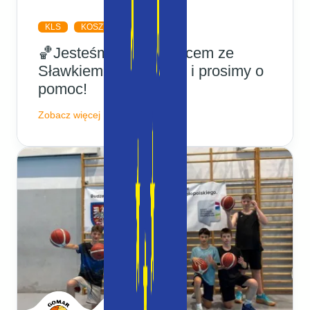
KLS
KOSZYKÓWKA
🏀Jesteśmy całym sercem ze
Sławkiem! Wspieramy i prosimy o
pomoc!
Zobacz więcej