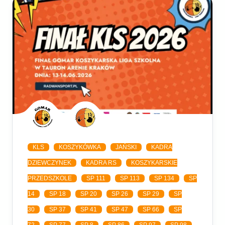
KLS
KOSZYKÓWKA
JAŃSKI
KADRA
DZIEWCZYNEK
KADRA RS
KOSZYKARSKIE
PRZEDSZKOLE
SP 111
SP 113
SP 134
SP
14
SP 18
SP 20
SP 26
SP 29
SP
30
SP 37
SP 41
SP 47
SP 66
SP