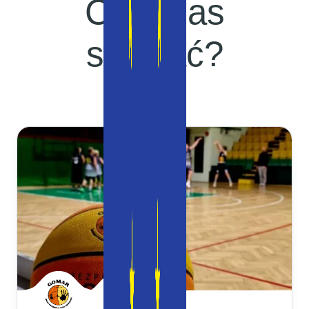
Co u nas
słychać?