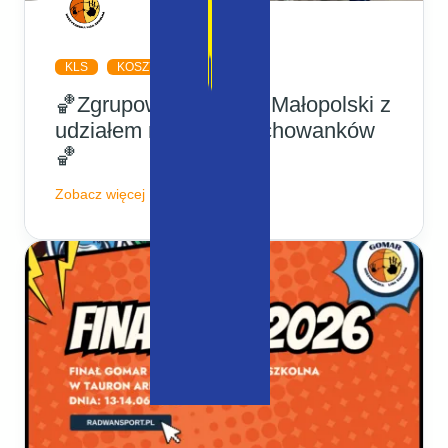
KLS
KOSZYKÓWKA
🏀Zgrupowanie Kadry Małopolski z
udziałem naszych wychowanków
🏀
Zobacz więcej