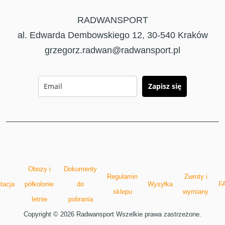
RADWANSPORT
al. Edwarda Dembowskiego 12, 30-540 Kraków
grzegorz.radwan@radwansport.pl
Zapisz się
Obozy i
Dokumenty
Regulamin
Zwroty i
tacja
półkolonie
do
Wysyłka
F
sklepu
wymiany
letnie
pobrania
Copyright © 2026 Radwansport Wszelkie prawa zastrzeżone.