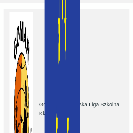
Gomar Koszykarska Liga Szkolna
Klasy 1-2