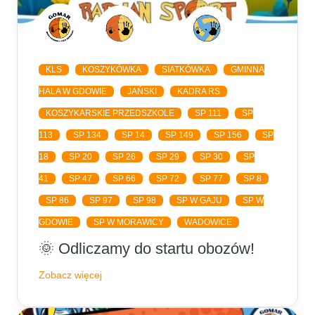
KLS
KOSZYKÓWKA
SIATKÓWKA
GMINNA
HALA W GDOWIE
JAŃSKI
KADRA RS
KOSZYKARSKIE PRZEDSZKOLE
SP 111
SP
113
SP 134
SP 14
SP 149
SP 156
SP
18
SP 20
SP 26
SP 29
SP 30
SP
41
SP 47
SP 66
SP 72
SP 77
SP 8
SP 86
SP 97
SP 98
SP W GAJU
SP W
GDOWIE
SP W MORAWICY
WADOWICE
🌞 Odliczamy do startu obozów!
Zobacz więcej