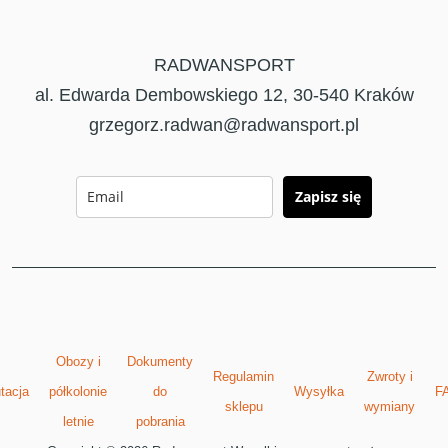
RADWANSPORT
al. Edwarda Dembowskiego 12, 30-540 Kraków
grzegorz.radwan@radwansport.pl
Zapisz się
Obozy i
Dokumenty
Regulamin
Zwroty i
tacja
półkolonie
do
Wysyłka
F
sklepu
wymiany
letnie
pobrania