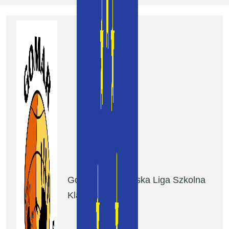
Gomar Koszykarska Liga Szkolna
Klasy 1-2