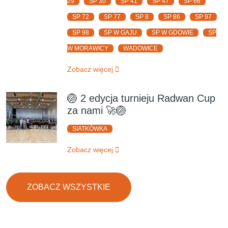
29
SP 30
SP 41
SP 47
SP 66
SP 72
SP 77
SP 8
SP 86
SP 97
SP 98
SP W GAJU
SP W GDOWIE
SP
W MORAWICY
WADOWICE
Zobacz więcej
🏐 2 edycja turnieju Radwan Cup
za nami 🚀🏐
SIATKÓWKA
Zobacz więcej
ZOBACZ WSZYSTKIE