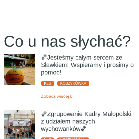
Co u nas słychać?
🏀Jesteśmy całym sercem ze
Sławkiem! Wspieramy i prosimy o
pomoc!
KLS
KOSZYKÓWKA
Zobacz więcej
🏀Zgrupowanie Kadry Małopolski
z udziałem naszych
wychowanków🏀