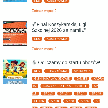
KLS
KOSZYKÓWKA
Zobacz więcej
🏀Finał Koszykarskiej Ligi
Szkolnej 2026 za nami!🏀
KLS
KOSZYKÓWKA
Zobacz więcej
🌞 Odliczamy do startu obozów!
KLS
KOSZYKÓWKA
SIATKÓWKA
GMINNA HALA W GDOWIE
JAŃSKI
KADRA
RS
KOSZYKARSKIE PRZEDSZKOLE
SP
111
SP 113
SP 134
SP 14
SP 149
SP 156
SP 18
SP 20
SP 26
SP