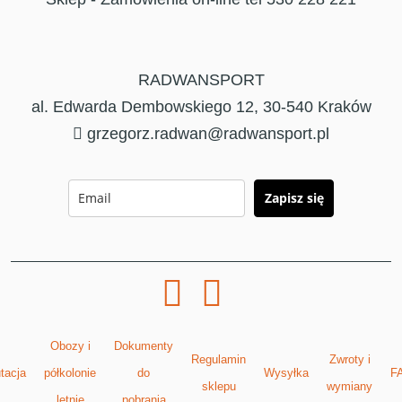
RADWANSPORT
al. Edwarda Dembowskiego 12, 30-540 Kraków
grzegorz.radwan@radwansport.pl
Zapisz się
Obozy i
Dokumenty
Regulamin
Zwroty i
tacja
półkolonie
do
Wysyłka
F
sklepu
wymiany
letnie
pobrania