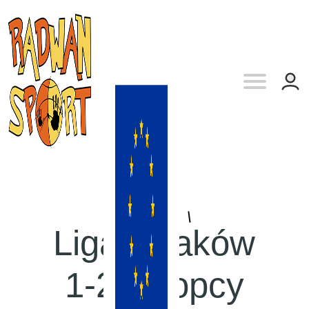
Liga:
Kraków
1-2 chłopcy