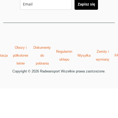
Zapisz się
Obozy i
Dokumenty
Regulamin
Zwroty i
tacja
półkolonie
do
Wysyłka
F
sklepu
wymiany
letnie
pobrania
Copyright © 2026 Radwansport Wszelkie prawa zastrzeżone.