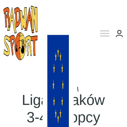
Liga:
Kraków
3-4 chłopcy