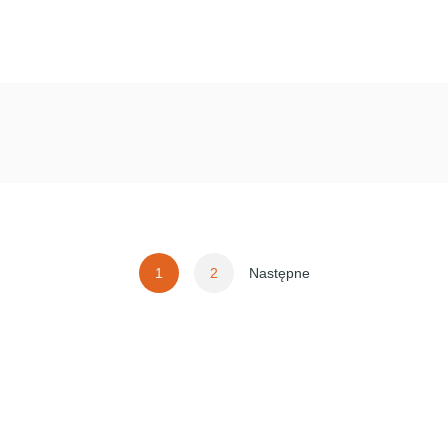
Stronicowanie
1
2
Następne
wpisów