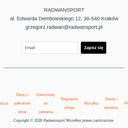
RADWANSPORT
al. Edwarda Dembowskiego 12, 30-540 Kraków
grzegorz.radwan@radwansport.pl
Zapisz się
Obozy i
Dokumenty
Regulamin
Zwroty i
tacja
półkolonie
do
Wysyłka
F
sklepu
wymiany
letnie
pobrania
Copyright © 2026 Radwansport Wszelkie prawa zastrzeżone.