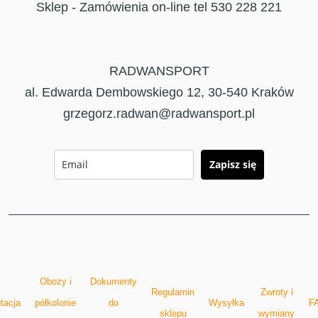
Sklep - Zamówienia on-line tel 530 228 221
RADWANSPORT
al. Edwarda Dembowskiego 12, 30-540 Kraków
grzegorz.radwan@radwansport.pl
Zapisz się
Obozy i
Dokumenty
Regulamin
Zwroty i
tacja
półkolonie
do
Wysyłka
F
sklepu
wymiany