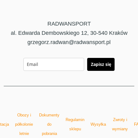
RADWANSPORT
al. Edwarda Dembowskiego 12, 30-540 Kraków
grzegorz.radwan@radwansport.pl
Zapisz się
Obozy i
Dokumenty
Regulamin
Zwroty i
tacja
półkolonie
do
Wysyłka
F
sklepu
wymiany
letnie
pobrania