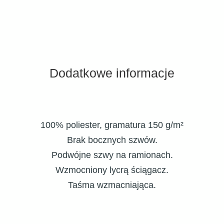
siatkówka
quantity
Dodatkowe informacje
100% poliester, gramatura 150 g/m²
Brak bocznych szwów.
Podwójne szwy na ramionach.
Wzmocniony lycrą ściągacz.
Taśma wzmacniająca.