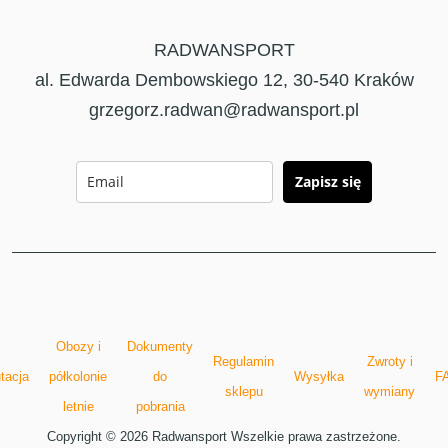
RADWANSPORT
al. Edwarda Dembowskiego 12, 30-540 Kraków
grzegorz.radwan@radwansport.pl
Zapisz się
Obozy i
Dokumenty
Regulamin
Zwroty i
tacja
półkolonie
do
Wysyłka
F
sklepu
wymiany
letnie
pobrania
Copyright © 2026 Radwansport Wszelkie prawa zastrzeżone.