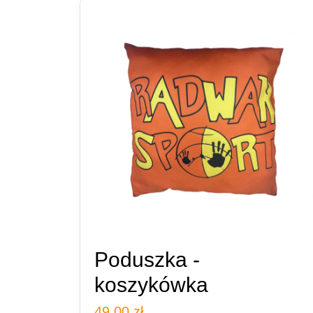
Poduszka -
koszykówka
49,00
zł