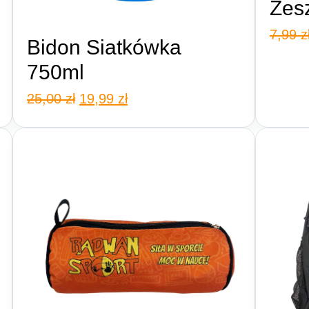
Zes
7,99
z
Bidon Siatkówka
750ml
Original
Current
25,00
zł
19,99
zł
price
price
was:
is:
25,00 zł.
19,99 zł.