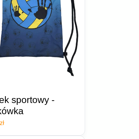
ek sportowy -
tkówka
zł