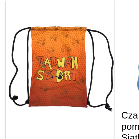
Cza
pom
Sia