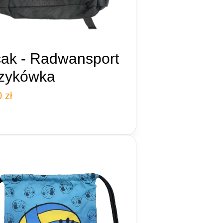
cak - Radwansport
zykówka
0
zł