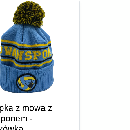
pka zimowa z
ponem -
tkówka