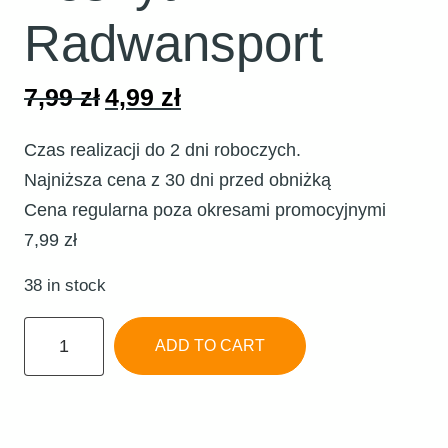
Radwansport
7,99
zł
4,99
zł
Original
Current
price
price
Czas realizacji do 2 dni roboczych.
was:
is:
Najniższa cena z 30 dni przed obniżką
7,99 zł.
4,99 zł.
Cena regularna poza okresami promocyjnymi
7,99 zł
38 in stock
Zeszyt
ADD TO CART
Radwansport
quantity