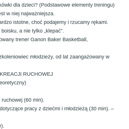
kówki dla dzieci? (Podstawowe elementy treningu)
st w niej najważniejsza.
bardzo istotne, choć podajemy i rzucamy rękami.
oisku, a nie tylko „klepać”.
owany trener Ganon Baker Basketball,
zkoleniowiec młodzieży, od lat zaangażowany w
REKREACJI RUCHOWEJ
eoretyczny)
i ruchowej (60 min).
otyczące pracy z dziećmi i młodzieżą (30 min). –
).