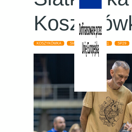
Koszyków
KOSZYKÓWKA
SIATKÓWKA
SP111
SP29