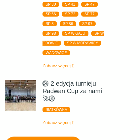
SP 30
SP 41
SP 47
SP 66
SP 72
SP 77
SP 8
SP 86
SP 97
SP 98
SP W GAJU
SP W
GDOWIE
SP W MORAWICY
WADOWICE
Zobacz więcej
🏐 2 edycja turnieju
Radwan Cup za nami
🚀🏐
SIATKÓWKA
Zobacz więcej