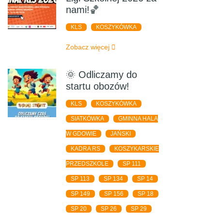
nami!🏀
KLS
KOSZYKÓWKA
Zobacz więcej
🌞 Odliczamy do
startu obozów!
KLS
KOSZYKÓWKA
SIATKÓWKA
GMINNA HALA
W GDOWIE
JAŃSKI
KADRA RS
KOSZYKARSKIE
PRZEDSZKOLE
SP 111
SP 113
SP 134
SP 14
SP 149
SP 156
SP 18
SP 20
SP 26
SP 29