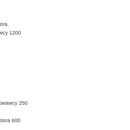
ora,
awcy 1200
owawcy 250
ktora 600