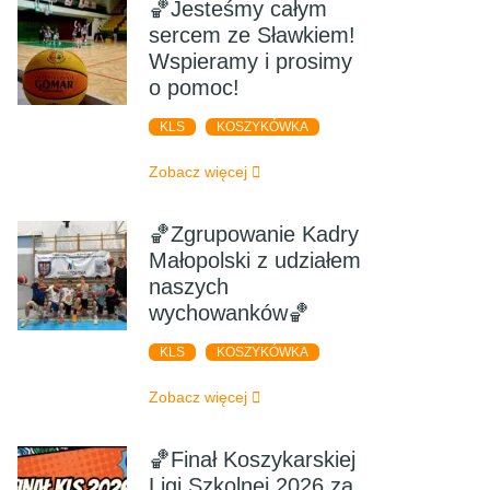
🏀Jesteśmy całym
sercem ze Sławkiem!
Wspieramy i prosimy
o pomoc!
KLS
KOSZYKÓWKA
Zobacz więcej
🏀Zgrupowanie Kadry
Małopolski z udziałem
naszych
wychowanków🏀
KLS
KOSZYKÓWKA
Zobacz więcej
🏀Finał Koszykarskiej
Ligi Szkolnej 2026 za