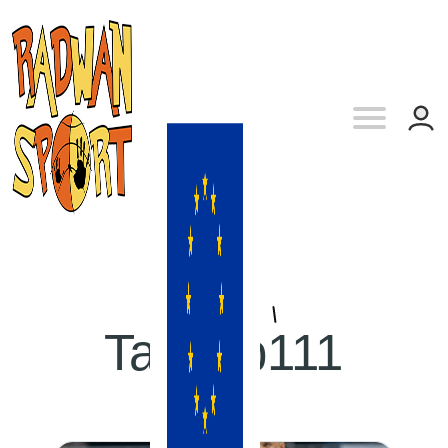
Tag:
sp111