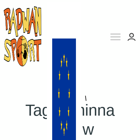
Tag:
Gminna
Hala w