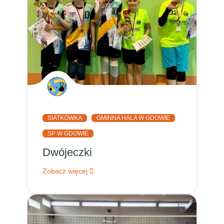
SIATKÓWKA
GMINNA HALA W GDOWIE
SP W GDOWIE
Dwójeczki
Zobacz więcej