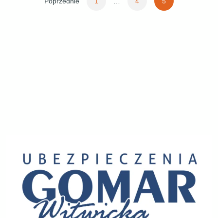
Poprzednie
1
…
4
5
wpisów