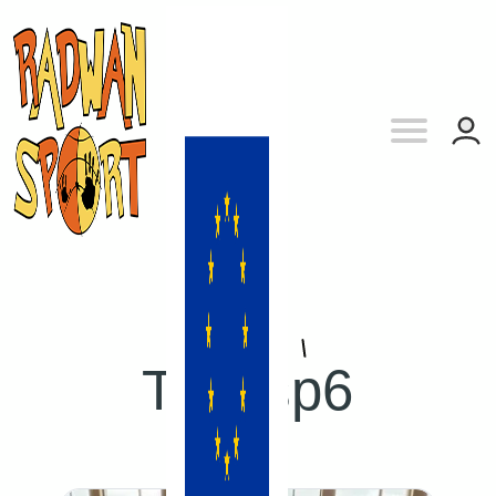
Tag:
sp6