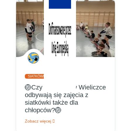
SIATKÓWKA
SP6
🏐Czy wiesz, że w Wieliczce
odbywają się zajęcia z
siatkówki także dla
chłopców?🏐
Zobacz więcej