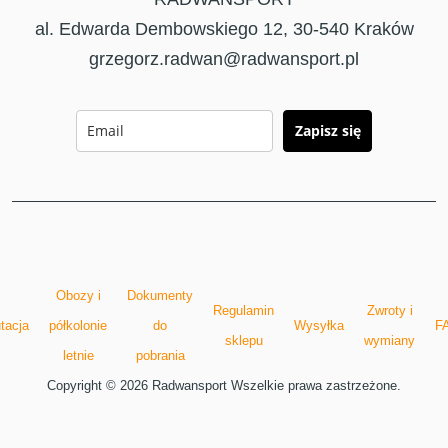
al. Edwarda Dembowskiego 12, 30-540 Kraków
grzegorz.radwan@radwansport.pl
Zapisz się
Obozy i
Dokumenty
Regulamin
Zwroty i
tacja
półkolonie
do
Wysyłka
F
sklepu
wymiany
letnie
pobrania
Copyright © 2026 Radwansport Wszelkie prawa zastrzeżone.