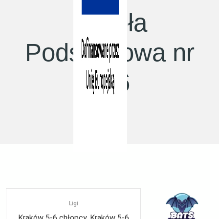
Szkoła
Podstawowa nr
126
Trener:
Ligi
Kraków 5-6 chłopcy, Kraków 5-6