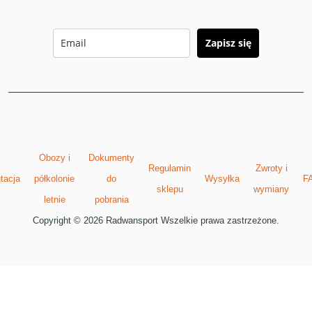
Zapisz się
Obozy i
Dokumenty
Regulamin
Zwroty i
tacja
półkolonie
do
Wysyłka
F
sklepu
wymiany
letnie
pobrania
Copyright © 2026 Radwansport Wszelkie prawa zastrzeżone.