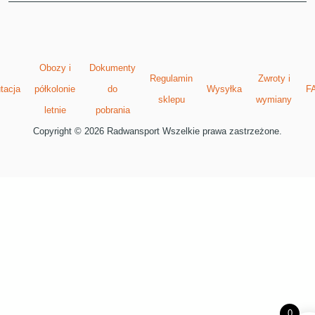
Obozy i
Dokumenty
Regulamin
Zwroty i
tacja
półkolonie
do
Wysyłka
F
sklepu
wymiany
letnie
pobrania
Copyright © 2026 Radwansport Wszelkie prawa zastrzeżone.
0