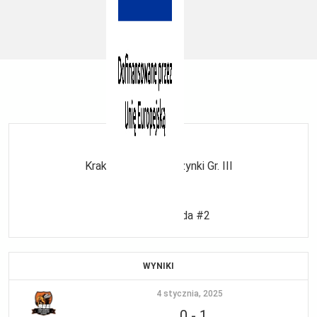
Trener:
Ligi
Kraków 7-8 dziewczynki Gr. III
Sezony
2024/2025 runda #2
WYNIKI
4 stycznia, 2025
0
-
1