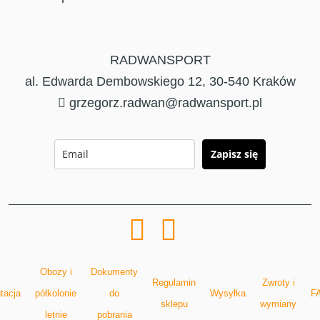
RADWANSPORT
al. Edwarda Dembowskiego 12, 30-540 Kraków
grzegorz.radwan@radwansport.pl
Zapisz się
Obozy i
Dokumenty
Regulamin
Zwroty i
tacja
półkolonie
do
Wysyłka
F
sklepu
wymiany
letnie
pobrania