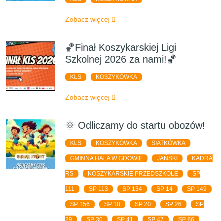
Zobacz więcej
🏀Finał Koszykarskiej Ligi
Szkolnej 2026 za nami!🏀
KLS
KOSZYKÓWKA
Zobacz więcej
🌞 Odliczamy do startu obozów!
KLS
KOSZYKÓWKA
SIATKÓWKA
GMINNA HALA W GDOWIE
JAŃSKI
KADRA
RS
KOSZYKARSKIE PRZEDSZKOLE
SP
111
SP 113
SP 134
SP 14
SP 149
SP 156
SP 18
SP 20
SP 26
SP
29
SP 30
SP 41
SP 47
SP 66