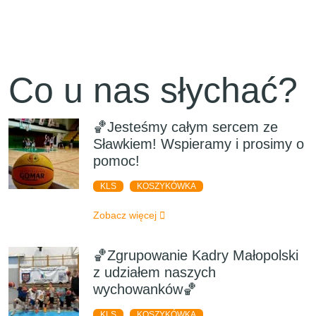
Co u nas słychać?
🏀Jesteśmy całym sercem ze
Sławkiem! Wspieramy i prosimy o
pomoc!
KLS
KOSZYKÓWKA
Zobacz więcej
🏀Zgrupowanie Kadry Małopolski
z udziałem naszych
wychowanków🏀
KLS
KOSZYKÓWKA