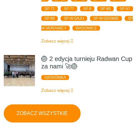
SP 72
SP 77
SP 8
SP 86
SP 97
SP 98
SP W GAJU
SP W GDOWIE
SP
W MORAWICY
WADOWICE
Zobacz więcej
🏐 2 edycja turnieju Radwan Cup
za nami 🚀🏐
SIATKÓWKA
Zobacz więcej
ZOBACZ WSZYSTKIE