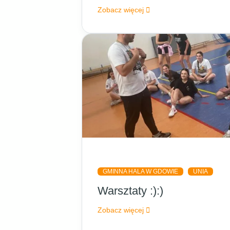
Zobacz więcej
GMINNA HALA W GDOWIE
UNIA
Warsztaty :):)
Zobacz więcej