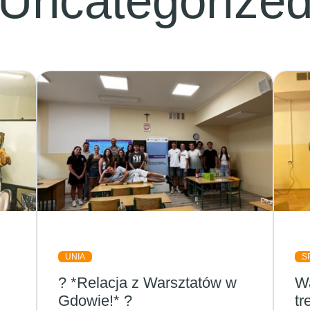
Uncategorize
UNIA
S
? *Relacja z Warsztatów w
Wa
Gdowie!* ?
t