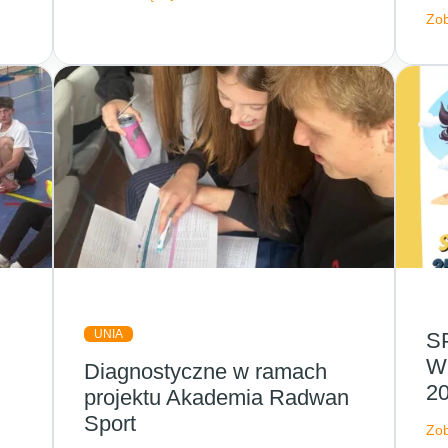
Zob
UNIA
S
W
Diagnostyczne w ramach
20
projektu Akademia Radwan
Sport
Zob