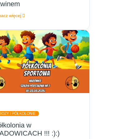
twinem
acz więcej
BOZY I PÓŁKOLONIE
łkolonia w
ADOWICACH !!! :):)