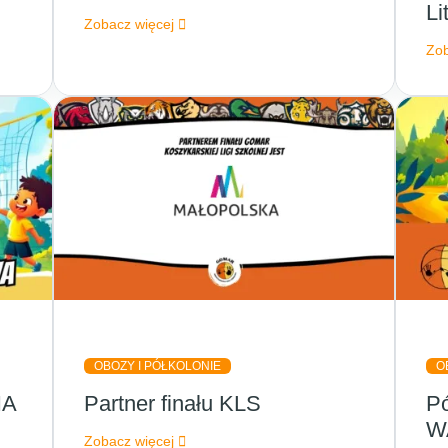
Li
Zobacz więcej
Zob
OBOZY I PÓŁKOLONIE
O
IA
Partner finału KLS
Pó
!
W
Zobacz więcej