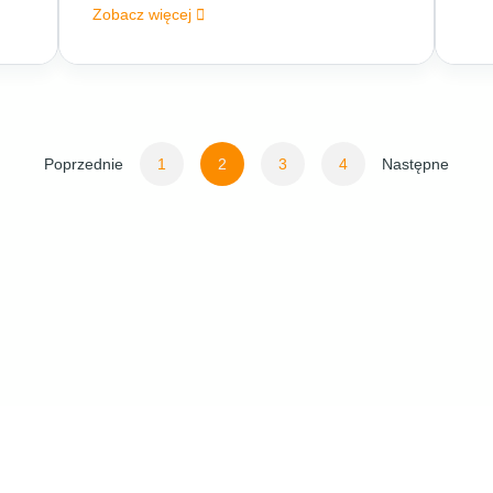
Zobacz więcej
Stronicowanie
Poprzednie
1
2
3
4
Następne
wpisów