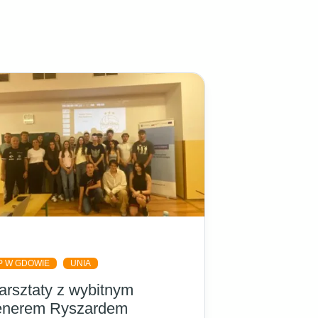
d
P W GDOWIE
UNIA
rsztaty z wybitnym
renerem Ryszardem