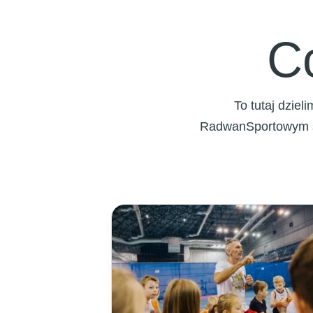
C
To tutaj dzie
RadwanSportowym św