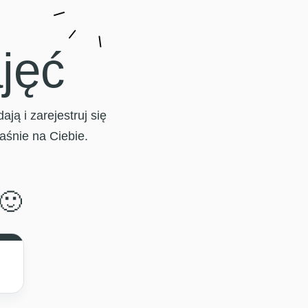
jęć
ą i zarejestruj się
łaśnie na Ciebie.
🙂