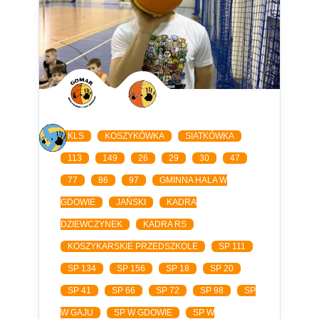
KLS
KOSZYKÓWKA
SIATKÓWKA
113
149
26
29
30
47
77
86
97
GMINNA HALA W
GDOWIE
JAŃSKI
KADRA
DZIEWCZYNEK
KADRA RS
KOSZYKARSKIE PRZEDSZKOLE
SP 111
SP 134
SP 156
SP 18
SP 20
SP 41
SP 66
SP 72
SP 98
SP
W GAJU
SP W GDOWIE
SP W