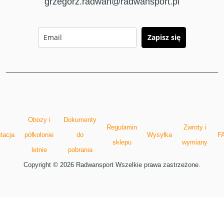
grzegorz.radwan@radwansport.pl
Zapisz się
Obozy i
Dokumenty
Regulamin
Zwroty i
tacja
półkolonie
do
Wysyłka
F
sklepu
wymiany
letnie
pobrania
Copyright © 2026 Radwansport Wszelkie prawa zastrzeżone.