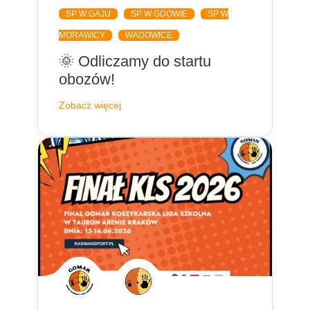
SP W GAJU
SP W GDOWIE
SP W
MORAWICY
WADOWICE
🌞 Odliczamy do startu
obozów!
Zobacz więcej