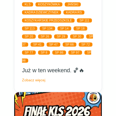
KLS
KOSZYKÓWKA
JAŃSKI
KADRA DZIEWCZYNEK
KADRA RS
KOSZYKARSKIE PRZEDSZKOLE
SP 111
SP 113
SP 134
SP 14
SP 18
SP 20
SP 26
SP 29
SP 30
SP
37
SP 41
SP 47
SP 66
SP 72
SP 77
SP 8
SP 86
SP 97
SP
98
Już w ten weekend. 🏀🔥
Zobacz więcej