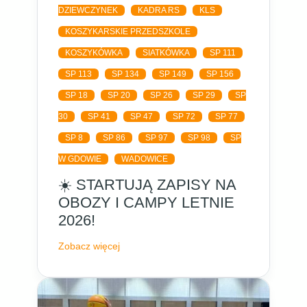
DZIEWCZYNEK
KADRA RS
KLS
KOSZYKARSKIE PRZEDSZKOLE
KOSZYKÓWKA
SIATKÓWKA
SP 111
SP 113
SP 134
SP 149
SP 156
SP 18
SP 20
SP 26
SP 29
SP
30
SP 41
SP 47
SP 72
SP 77
SP 8
SP 86
SP 97
SP 98
SP
W GDOWIE
WADOWICE
☀️ STARTUJĄ ZAPISY NA
OBOZY I CAMPY LETNIE
2026!
Zobacz więcej