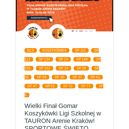
KLS
KOSZYKÓWKA
SP 111
SP
113
SP 134
SP 14
SP 149
SP
156
SP 162
SP 18
SP 20
SP
26
SP 29
SP 30
SP 37
SP 41
SP 47
SP 66
SP 72
SP 77
SP
8
Wielki Finał Gomar
Koszykówki Ligi Szkolnej w
TAURON Arenie Kraków!
SPORTOWE ŚWIĘTO