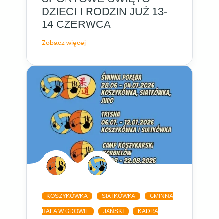
DZIECI I RODZIN JUŻ 13-
14 CZERWCA
Zobacz więcej
KOSZYKÓWKA
SIATKÓWKA
GMINNA
HALA W GDOWIE
JAŃSKI
KADRA