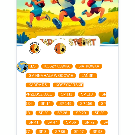
KLS
KOSZYKÓWKA
SIATKÓWKA
GMINNA HALA W GDOWIE
JAŃSKI
KADRA RS
KOSZYKARSKIE
PRZEDSZKOLE
SP 111
SP 113
SP
134
SP 14
SP 149
SP 156
SP
18
SP 20
SP 26
SP 29
SP 30
SP 41
SP 47
SP 66
SP 72
SP
77
SP 8
SP 86
SP 97
SP 98