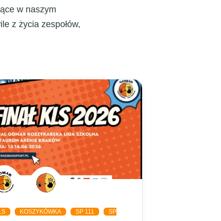
ujące w naszym
e z życia zespołów,
LS
KOSZYKÓWKA
SP 111
SP