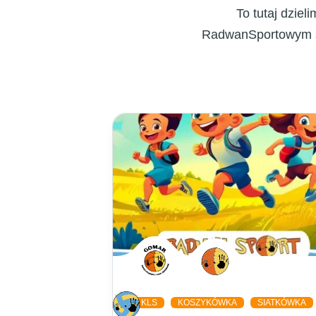
To tutaj dzie
RadwanSportowym św
KLS
KOSZYKÓWKA
SIATKÓWKA