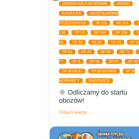
GMINNA HALA W GDOWIE
JAŃSKI
KADRA RS
KOSZYKARSKIE
PRZEDSZKOLE
SP 111
SP 113
134
SP 14
SP 149
SP 156
18
SP 20
SP 26
SP 29
SP 3
SP 41
SP 47
SP 66
SP 72
77
SP 8
SP 86
SP 97
SP 98
SP W GAJU
SP W GDOWIE
SP W
MORAWICY
WADOWICE
🌞 Odliczamy do startu
obozów!
Zobacz więcej