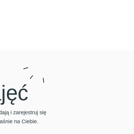
jęć
ą i zarejestruj się
łaśnie na Ciebie.