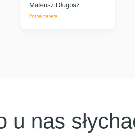
Mateusz Długosz
Poznaj trenera
o u nas słycha