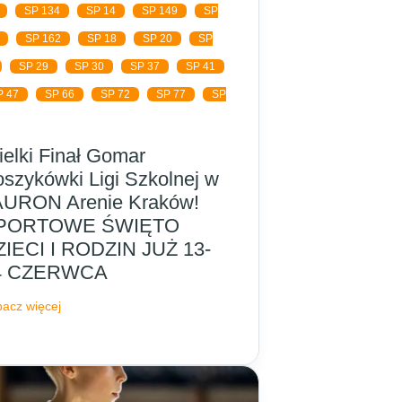
SP 134
SP 14
SP 149
SP
SP 162
SP 18
SP 20
SP
SP 29
SP 30
SP 37
SP 41
P 47
SP 66
SP 72
SP 77
SP
elki Finał Gomar
szykówki Ligi Szkolnej w
AURON Arenie Kraków!
PORTOWE ŚWIĘTO
ZIECI I RODZIN JUŻ 13-
4 CZERWCA
acz więcej