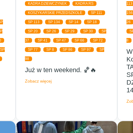
KADRA DZIEWCZYNEK
KADRA RS
113
KOSZYKARSKIE PRZEDSZKOLE
SP 111
156
SP
SP 113
SP 134
SP 14
SP 18
26
SP
SP 20
SP 26
SP 29
SP 30
SP
S
0
37
SP 41
SP 47
SP 66
SP 72
8
SP
SP 77
SP 8
SP 86
SP 97
SP
Wi
Ko
98
T
Już w ten weekend. 🏀🔥
S
Zobacz więcej
D
1
Zob