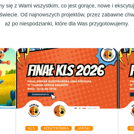
limy się z Wami wszystkim, co jest gorące, nowe i ekscyt
iecie. Od najnowszych projektów, przez zabawne chwil
aż po niespodzianki, które dla Was przygotowujemy.
KLS
KOSZYKÓWKA
JAŃSKI
K