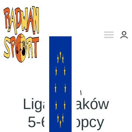
Liga:
Kraków
5-6 chłopcy