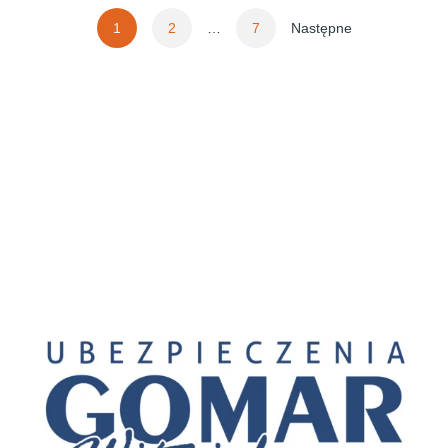
Stronicowanie
1
2
…
7
Następne
wpisów