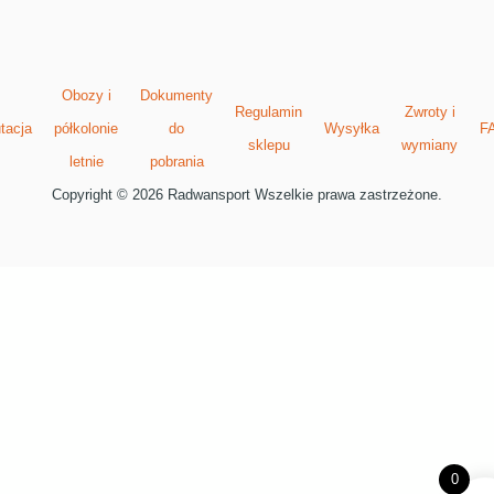
Obozy i
Dokumenty
Regulamin
Zwroty i
tacja
półkolonie
do
Wysyłka
F
sklepu
wymiany
letnie
pobrania
Copyright © 2026 Radwansport Wszelkie prawa zastrzeżone.
0