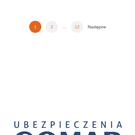
Stronicowanie
1
2
…
12
Następne
wpisów