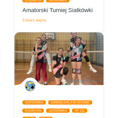
KADRA RS
SIATKÓWKA
Amatorski Turniej Siatkówki
Zobacz więcej
SIATKÓWKA
GMINNA HALA W GDOWIE
KADRA RS
SIATKÓWKA
SP 111