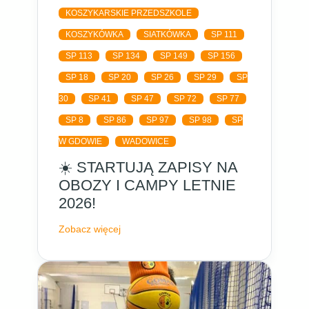
KOSZYKARSKIE PRZEDSZKOLE
KOSZYKÓWKA
SIATKÓWKA
SP 111
SP 113
SP 134
SP 149
SP 156
SP 18
SP 20
SP 26
SP 29
SP
30
SP 41
SP 47
SP 72
SP 77
SP 8
SP 86
SP 97
SP 98
SP
W GDOWIE
WADOWICE
☀️ STARTUJĄ ZAPISY NA
OBOZY I CAMPY LETNIE
2026!
Zobacz więcej