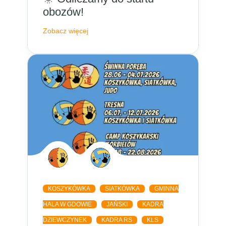
obozów!
Zobacz więcej
KOSZYKÓWKA
SIATKÓWKA
GMINNA
HALA W GDOWIE
JAŃSKI
KADRA
DZIEWCZYNEK
KADRA RS
KLS