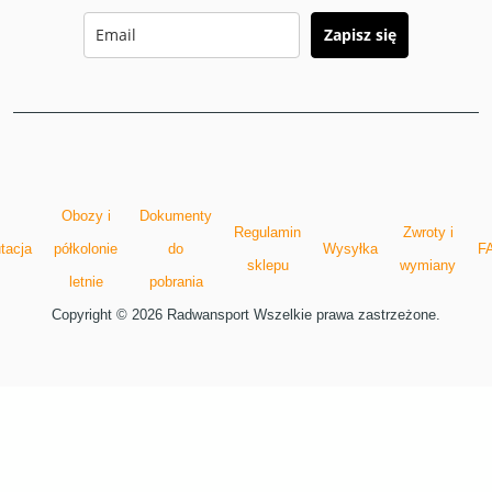
Zapisz się
Obozy i
Dokumenty
Regulamin
Zwroty i
tacja
półkolonie
do
Wysyłka
F
sklepu
wymiany
letnie
pobrania
Copyright © 2026 Radwansport Wszelkie prawa zastrzeżone.