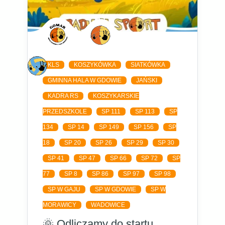
KLS
KOSZYKÓWKA
SIATKÓWKA
GMINNA HALA W GDOWIE
JAŃSKI
KADRA RS
KOSZYKARSKIE
PRZEDSZKOLE
SP 111
SP 113
SP
134
SP 14
SP 149
SP 156
SP
18
SP 20
SP 26
SP 29
SP 30
SP 41
SP 47
SP 66
SP 72
SP
77
SP 8
SP 86
SP 97
SP 98
SP W GAJU
SP W GDOWIE
SP W
MORAWICY
WADOWICE
🌞 Odliczamy do startu