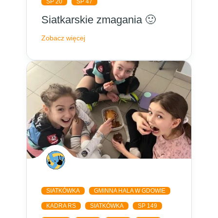
SP 20
SP 47
Siatkarskie zmagania 🙂
Zobacz więcej
SIATKÓWKA
GMINNA HALA W GDOWIE
KADRA RS
SIATKÓWKA
SP 149