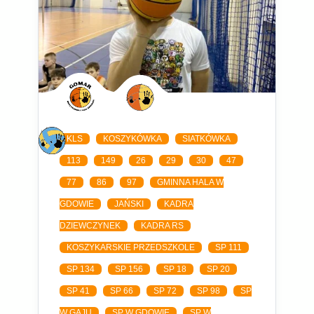
KLS
KOSZYKÓWKA
SIATKÓWKA
113
149
26
29
30
47
77
86
97
GMINNA HALA W
GDOWIE
JAŃSKI
KADRA
DZIEWCZYNEK
KADRA RS
KOSZYKARSKIE PRZEDSZKOLE
SP 111
SP 134
SP 156
SP 18
SP 20
SP 41
SP 66
SP 72
SP 98
SP
W GAJU
SP W GDOWIE
SP W